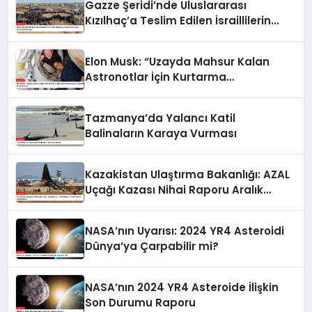
Gazze Şeridi’nde Uluslararası
Kızılhaç’a Teslim Edilen İsraillilerin
Cenazeleri İsrail’e Gönderiliyor
Elon Musk: “Uzayda Mahsur Kalan
Astronotlar İçin Kurtarma
Operasyonu Hazırlıkları Hızlandırılıyor”
Tazmanya’da Yalancı Katil
Balinaların Karaya Vurması
Kazakistan Ulaştırma Bakanlığı: AZAL
Uçağı Kazası Nihai Raporu Aralık
Ayında Açıklanacak
NASA’nın Uyarısı: 2024 YR4 Asteroidi
Dünya’ya Çarpabilir mi?
NASA’nın 2024 YR4 Asteroide İlişkin
Son Durumu Raporu