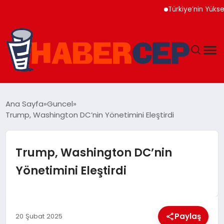
Türkiye’nin Yüksek Tekno
YAŞAM
Ana Sayfa
Guncel
Trump, Washington DC’nin Yönetimini Eleştirdi
GÜNDEM
TEKNOLOJI
Trump, Washington DC’nin
Yönetimini Eleştirdi
EĞITIM
SOSYAL MEDYA
Paylaş
20 Şubat 2025