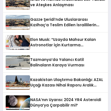
ve Ateşkes Anlaşması
Gazze Şeridi’nde Uluslararası
Kızılhaç’a Teslim Edilen İsraillilerin
Cenazeleri İsrail’e Gönderiliyor
Elon Musk: “Uzayda Mahsur Kalan
Astronotlar İçin Kurtarma
Operasyonu Hazırlıkları Hızlandırılıyor”
Tazmanya’da Yalancı Katil
Balinaların Karaya Vurması
Kazakistan Ulaştırma Bakanlığı: AZAL
Uçağı Kazası Nihai Raporu Aralık
Ayında Açıklanacak
NASA’nın Uyarısı: 2024 YR4 Asteroidi
Dünya’ya Çarpabilir mi?