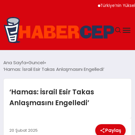
Türkiye’nin Yüksek Tekno
YAŞAM
Ana Sayfa
Guncel
‘Hamas: İsrail Esir Takas Anlaşmasını Engelledi’
GÜNDEM
TEKNOLOJI
‘Hamas: İsrail Esir Takas
Anlaşmasını Engelledi’
EĞITIM
SOSYAL MEDYA
Paylaş
20 Şubat 2025