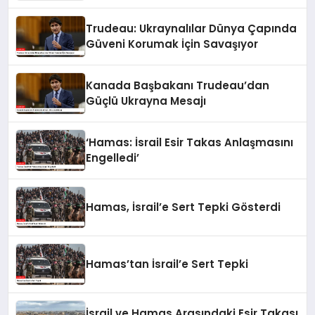
Trudeau: Ukraynalılar Dünya Çapında
Güveni Korumak İçin Savaşıyor
Kanada Başbakanı Trudeau’dan
Güçlü Ukrayna Mesajı
‘Hamas: İsrail Esir Takas Anlaşmasını
Engelledi’
Hamas, İsrail’e Sert Tepki Gösterdi
Hamas’tan İsrail’e Sert Tepki
İsrail ve Hamas Arasındaki Esir Takası