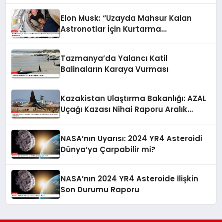
Elon Musk: “Uzayda Mahsur Kalan
Astronotlar İçin Kurtarma
Operasyonu Hazırlıkları Hızlandırılıyor”
Tazmanya’da Yalancı Katil
Balinaların Karaya Vurması
Kazakistan Ulaştırma Bakanlığı: AZAL
Uçağı Kazası Nihai Raporu Aralık
Ayında Açıklanacak
NASA’nın Uyarısı: 2024 YR4 Asteroidi
Dünya’ya Çarpabilir mi?
NASA’nın 2024 YR4 Asteroide İlişkin
Son Durumu Raporu