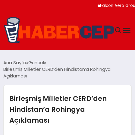
Falcon Aero Group, Kür
YAŞAM
Ana Sayfa
Guncel
Birleşmiş Milletler CERD’den Hindistan’a Rohingya
GÜNDEM
Açıklaması
TEKNOLOJI
Birleşmiş Milletler CERD’den
EĞITIM
Hindistan’a Rohingya
Açıklaması
SOSYAL MEDYA