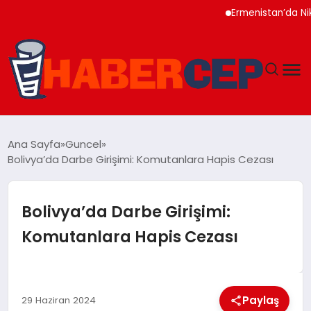
Ermenistan’da Nikol P
YAŞAM
Ana Sayfa
Guncel
Bolivya’da Darbe Girişimi: Komutanlara Hapis Cezası
GÜNDEM
TEKNOLOJI
Bolivya’da Darbe Girişimi:
Komutanlara Hapis Cezası
EĞITIM
SOSYAL MEDYA
Paylaş
29 Haziran 2024