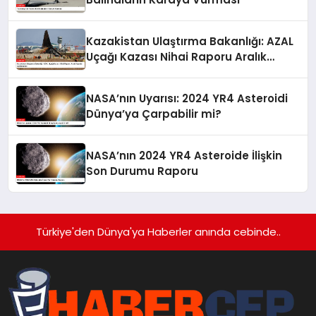
Kazakistan Ulaştırma Bakanlığı: AZAL
Uçağı Kazası Nihai Raporu Aralık
Ayında Açıklanacak
NASA’nın Uyarısı: 2024 YR4 Asteroidi
Dünya’ya Çarpabilir mi?
NASA’nın 2024 YR4 Asteroide İlişkin
Son Durumu Raporu
Türkiye'den Dünya'ya Haberler anında cebinde..