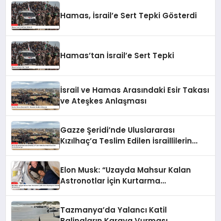
Hamas, İsrail’e Sert Tepki Gösterdi
Hamas’tan İsrail’e Sert Tepki
İsrail ve Hamas Arasındaki Esir Takası
ve Ateşkes Anlaşması
Gazze Şeridi’nde Uluslararası
Kızılhaç’a Teslim Edilen İsraillilerin
Cenazeleri İsrail’e Gönderiliyor
Elon Musk: “Uzayda Mahsur Kalan
Astronotlar İçin Kurtarma
Operasyonu Hazırlıkları Hızlandırılıyor”
Tazmanya’da Yalancı Katil
Balinaların Karaya Vurması