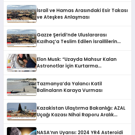
İsrail ve Hamas Arasındaki Esir Takası
ve Ateşkes Anlaşması
Gazze Şeridi’nde Uluslararası
Kızılhaç’a Teslim Edilen İsraillilerin
Cenazeleri İsrail’e Gönderiliyor
Elon Musk: “Uzayda Mahsur Kalan
Astronotlar İçin Kurtarma
Operasyonu Hazırlıkları Hızlandırılıyor”
Tazmanya’da Yalancı Katil
Balinaların Karaya Vurması
Kazakistan Ulaştırma Bakanlığı: AZAL
Uçağı Kazası Nihai Raporu Aralık
Ayında Açıklanacak
NASA’nın Uyarısı: 2024 YR4 Asteroidi