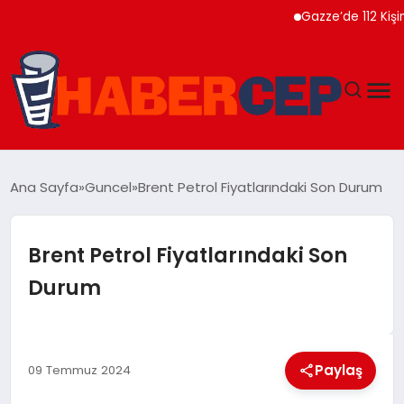
Gazze’de 112 Kişinin N
YAŞAM
Ana Sayfa
Guncel
Brent Petrol Fiyatlarındaki Son Durum
GÜNDEM
Brent Petrol Fiyatlarındaki Son
TEKNOLOJI
Durum
EĞITIM
SOSYAL MEDYA
Paylaş
09 Temmuz 2024