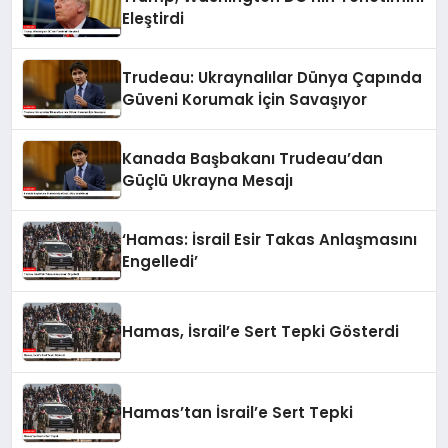
Eleştirdi
Trudeau: Ukraynalılar Dünya Çapında
Güveni Korumak İçin Savaşıyor
Kanada Başbakanı Trudeau’dan
Güçlü Ukrayna Mesajı
‘Hamas: İsrail Esir Takas Anlaşmasını
Engelledi’
Hamas, İsrail’e Sert Tepki Gösterdi
Hamas’tan İsrail’e Sert Tepki