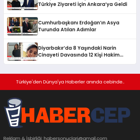
Türkiye Ziyareti İçin Ankara’ya Geldi
Cumhurbaşkanı Erdoğan’ın Asya
Turunda Atılan Adımlar
Diyarbakır’da 8 Yaşındaki Narin
Cinayeti Davasında 12 Kişi Hakim
Karşısına Çıktı
Türkiye'den Dünya'ya Haberler anında cebinde..
Reklam & İşbirliği:
habersonuclari@gmail.com