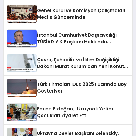
Genel Kurul ve Komisyon Çalışmaları
Meclis Gündeminde
İstanbul Cumhuriyet Başsavcılığı,
TÜSİAD YİK Başkanı Hakkında
Soruşturma Başlattı
Çevre, Şehircilik ve İklim Değişikliği
Bakanı Murat Kurum’dan Yeni Konut
Kampanyaları Açıklaması
Türk Firmaları IDEX 2025 Fuarında Boy
Gösteriyor
Emine Erdoğan, Ukraynalı Yetim
Çocukları Ziyaret Etti
Ukrayna Devlet Başkanı Zelenskiy,