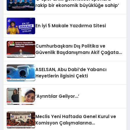
rakip bir ekonomik büyüklüğe sahip’
En İyi 5 Makale Yazdırma Sitesi
Cumhurbaşkanı Dış Politika ve
Güvenlik Başdanışmanı Akif Çağatay
Kılıç’tan Suriye Konulu Panelde
Önemli Değerlendirmeler
ASELSAN, Abu Dabi’de Yabancı
Heyetlerin İlgisini Çekti
‘Ayrıntılar Geliyor…’
Meclis Yeni Haftada Genel Kurul ve
Komisyon Çalışmalarına
Odaklanacak