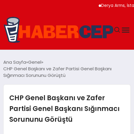
Derya Arms, İstanbul P
YAŞAM
Ana Sayfa
Genel
CHP Genel Başkanı ve Zafer Partisi Genel Başkanı
GÜNDEM
Sığınmacı Sorununu Görüştü
TEKNOLOJI
CHP Genel Başkanı ve Zafer
EĞITIM
Partisi Genel Başkanı Sığınmacı
Sorununu Görüştü
SOSYAL MEDYA