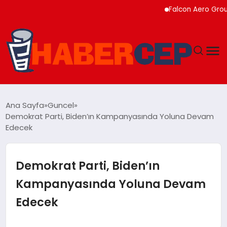
Falcon Aero Group, Kür
YAŞAM
Ana Sayfa
Guncel
Demokrat Parti, Biden’ın Kampanyasında Yoluna Devam
GÜNDEM
Edecek
TEKNOLOJI
Demokrat Parti, Biden’ın
EĞITIM
Kampanyasında Yoluna Devam
Edecek
SOSYAL MEDYA