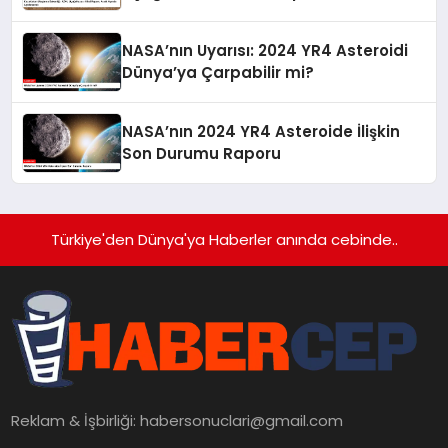
Ayında Açıklanacak
NASA’nın Uyarısı: 2024 YR4 Asteroidi
Dünya’ya Çarpabilir mi?
NASA’nın 2024 YR4 Asteroide İlişkin
Son Durumu Raporu
Türkiye'den Dünya'ya Haberler anında cebinde..
Reklam & İşbirliği:
habersonuclari@gmail.com