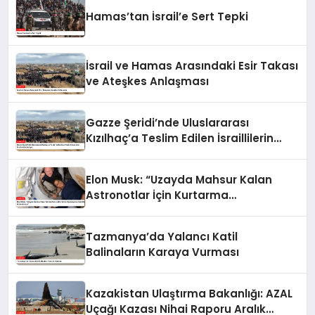
Hamas’tan İsrail’e Sert Tepki
İsrail ve Hamas Arasındaki Esir Takası
ve Ateşkes Anlaşması
Gazze Şeridi’nde Uluslararası
Kızılhaç’a Teslim Edilen İsraillilerin
Cenazeleri İsrail’e Gönderiliyor
Elon Musk: “Uzayda Mahsur Kalan
Astronotlar İçin Kurtarma
Operasyonu Hazırlıkları Hızlandırılıyor”
Tazmanya’da Yalancı Katil
Balinaların Karaya Vurması
Kazakistan Ulaştırma Bakanlığı: AZAL
Uçağı Kazası Nihai Raporu Aralık