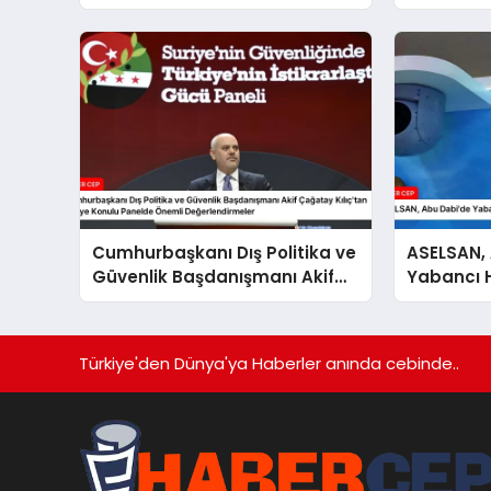
büyüklüğe
Cumhurbaşkanı Dış Politika ve
ASELSAN,
Güvenlik Başdanışmanı Akif
Yabancı He
Çağatay Kılıç’tan Suriye
Çekti
Konulu Panelde Önemli
Değerlendirmeler
Türkiye'den Dünya'ya Haberler anında cebinde..