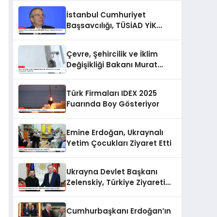
İstanbul Cumhuriyet
Başsavcılığı, TÜSİAD YİK
Başkanı Hakkında
Soruşturma Başlattı
Çevre, Şehircilik ve İklim
Değişikliği Bakanı Murat
Kurum’dan Yeni Konut
Kampanyaları Açıklaması
Türk Firmaları IDEX 2025
Fuarında Boy Gösteriyor
Emine Erdoğan, Ukraynalı
Yetim Çocukları Ziyaret Etti
Ukrayna Devlet Başkanı
Zelenskiy, Türkiye Ziyareti
İçin Ankara’ya Geldi
Cumhurbaşkanı Erdoğan’ın