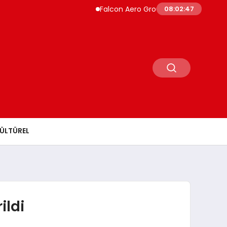
Falcon Aero Group, Küresel Havacılık Tedari
08:02:48
ÜLTÜREL
ildi