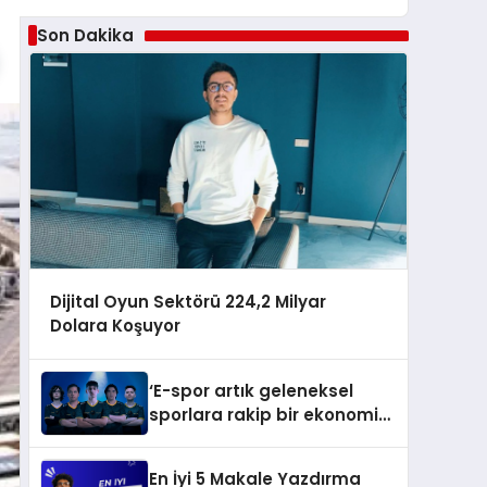
Son Dakika
Dijital Oyun Sektörü 224,2 Milyar
Dolara Koşuyor
‘E-spor artık geleneksel
sporlara rakip bir ekonomik
büyüklüğe sahip’
En İyi 5 Makale Yazdırma