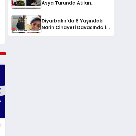
Asya Turunda Atılan
Adımlar
Diyarbakır’da 8 Yaşındaki
Narin Cinayeti Davasında 12
Kişi Hakim Karşısına Çıktı
i