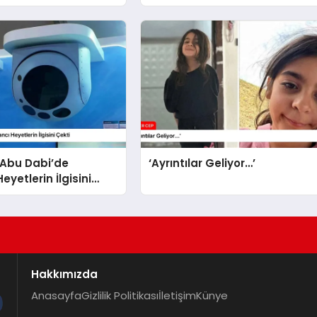
 sahip’
 Abu Dabi’de
‘Ayrıntılar Geliyor…’
yetlerin İlgisini
Hakkımızda
Anasayfa
Gizlilik Politikası
İletişim
Künye