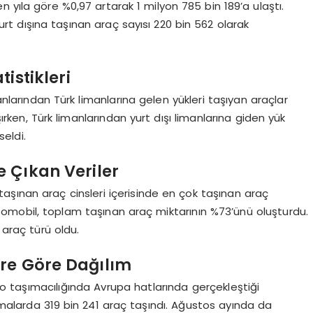
n yıla göre %0,97 artarak 1 milyon 785 bin 189’a ulaştı.
urt dışına taşınan araç sayısı 220 bin 562 olarak
istikleri
anlarından Türk limanlarına gelen yükleri taşıyan araçlar
rken, Türk limanlarından yurt dışı limanlarına giden yük
seldi.
 Çıkan Veriler
şınan araç cinsleri içerisinde en çok taşınan araç
otomobil, toplam taşınan araç miktarının %73’ünü oluşturdu.
araç türü oldu.
ere Göre Dağılım
-Ro taşımacılığında Avrupa hatlarında gerçekleştiği
malarda 319 bin 241 araç taşındı. Ağustos ayında da