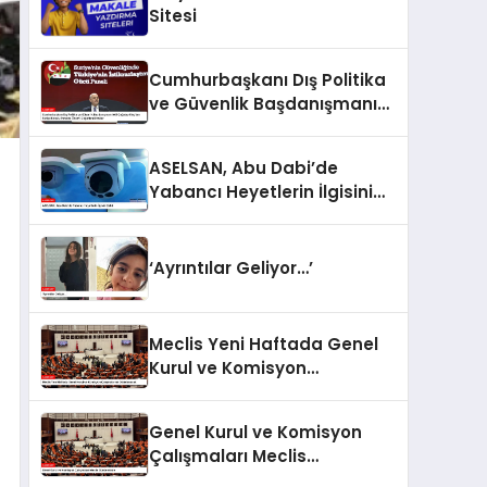
Sitesi
Cumhurbaşkanı Dış Politika
ve Güvenlik Başdanışmanı
Akif Çağatay Kılıç’tan Suriye
Konulu Panelde Önemli
ASELSAN, Abu Dabi’de
Değerlendirmeler
Yabancı Heyetlerin İlgisini
Çekti
‘Ayrıntılar Geliyor…’
Meclis Yeni Haftada Genel
Kurul ve Komisyon
Çalışmalarına Odaklanacak
Genel Kurul ve Komisyon
Çalışmaları Meclis
Gündeminde