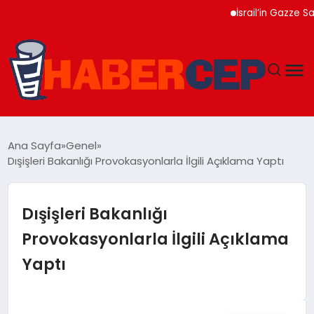
İsrail’in Gazze Saldırıl
YAŞAM
Ana Sayfa
Genel
Dışişleri Bakanlığı Provokasyonlarla İlgili Açıklama Yaptı
GÜNDEM
TEKNOLOJI
Dışişleri Bakanlığı
Provokasyonlarla İlgili Açıklama
EĞITIM
Yaptı
SOSYAL MEDYA