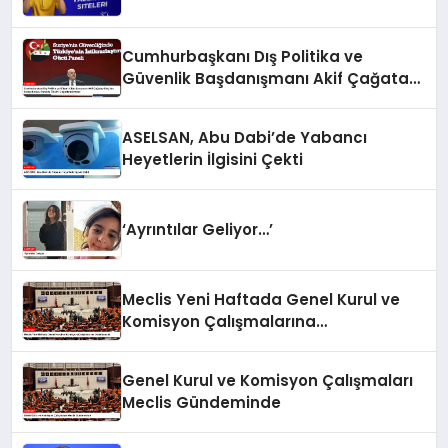
Cumhurbaşkanı Dış Politika ve
Güvenlik Başdanışmanı Akif Çağatay
Kılıç’tan Suriye Konulu Panelde
Önemli Değerlendirmeler
ASELSAN, Abu Dabi’de Yabancı
Heyetlerin İlgisini Çekti
‘Ayrıntılar Geliyor…’
Meclis Yeni Haftada Genel Kurul ve
Komisyon Çalışmalarına
Odaklanacak
Genel Kurul ve Komisyon Çalışmaları
Meclis Gündeminde