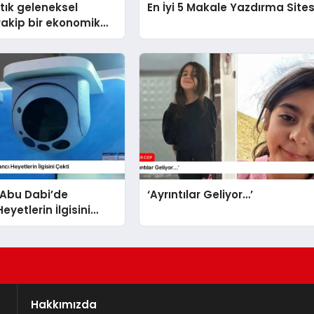
rtık geleneksel
En İyi 5 Makale Yazdırma Sites
rakip bir ekonomik
 sahip’
 Abu Dabi’de
‘Ayrıntılar Geliyor…’
yetlerin İlgisini
Hakkımızda