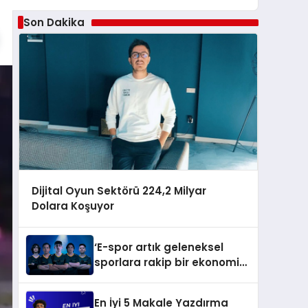
Son Dakika
Dijital Oyun Sektörü 224,2 Milyar
Dolara Koşuyor
‘E-spor artık geleneksel
sporlara rakip bir ekonomik
büyüklüğe sahip’
En İyi 5 Makale Yazdırma