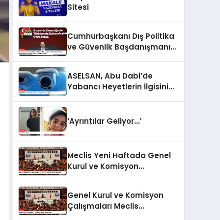
Sitesi
Cumhurbaşkanı Dış Politika
ve Güvenlik Başdanışmanı
Akif Çağatay Kılıç’tan Suriye
Konulu Panelde Önemli
ASELSAN, Abu Dabi’de
Değerlendirmeler
Yabancı Heyetlerin İlgisini
Çekti
‘Ayrıntılar Geliyor…’
Meclis Yeni Haftada Genel
Kurul ve Komisyon
Çalışmalarına Odaklanacak
Genel Kurul ve Komisyon
Çalışmaları Meclis
Gündeminde