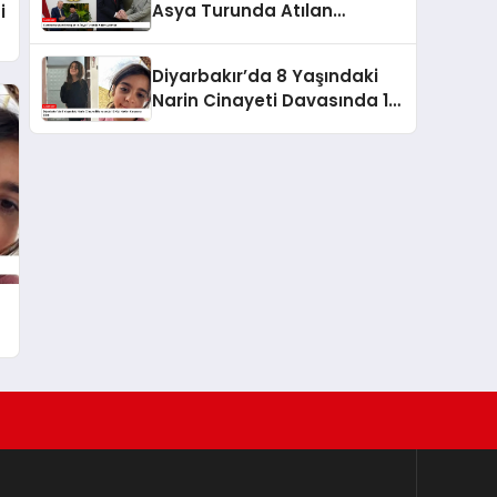
Asya Turunda Atılan
i
Adımlar
Diyarbakır’da 8 Yaşındaki
Narin Cinayeti Davasında 12
Kişi Hakim Karşısına Çıktı