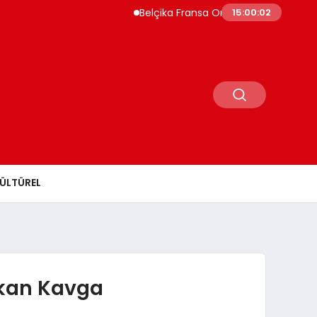
Belçika Fransa Orman Yangınları İçin Asker
15:00:03
ÜLTÜREL
ıkan Kavga