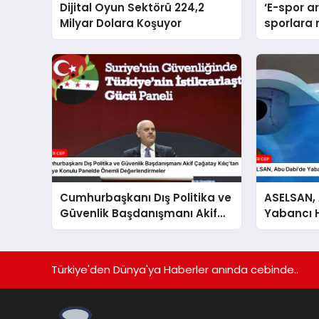
Dijital Oyun Sektörü 224,2
‘E-spor a
Milyar Dolara Koşuyor
sporlara 
büyüklüğe
Cumhurbaşkanı Dış Politika ve
ASELSAN,
Güvenlik Başdanışmanı Akif
Yabancı He
Çağatay Kılıç’tan Suriye
Çekti
Konulu Panelde Önemli
Değerlendirmeler
Türkiye'den Dünya'ya Haberler anında cebinde..