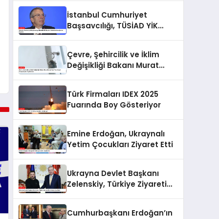
İstanbul Cumhuriyet
Başsavcılığı, TÜSİAD YİK
Başkanı Hakkında
Soruşturma Başlattı
Çevre, Şehircilik ve İklim
Değişikliği Bakanı Murat
Kurum’dan Yeni Konut
Kampanyaları Açıklaması
Türk Firmaları IDEX 2025
Fuarında Boy Gösteriyor
Emine Erdoğan, Ukraynalı
Yetim Çocukları Ziyaret Etti
Ukrayna Devlet Başkanı
Zelenskiy, Türkiye Ziyareti
İçin Ankara’ya Geldi
Cumhurbaşkanı Erdoğan’ın