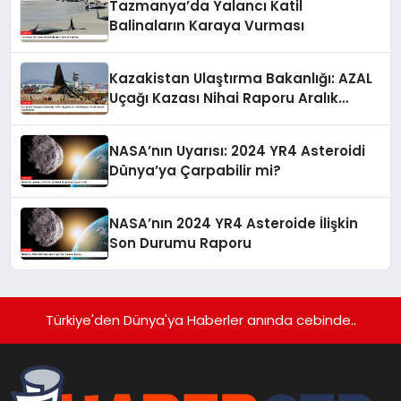
Tazmanya’da Yalancı Katil
Balinaların Karaya Vurması
Kazakistan Ulaştırma Bakanlığı: AZAL
Uçağı Kazası Nihai Raporu Aralık
Ayında Açıklanacak
NASA’nın Uyarısı: 2024 YR4 Asteroidi
Dünya’ya Çarpabilir mi?
NASA’nın 2024 YR4 Asteroide İlişkin
Son Durumu Raporu
Türkiye'den Dünya'ya Haberler anında cebinde..