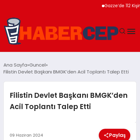
Gazze’de 112 Kişinin Na
YAŞAM
Ana Sayfa
Guncel
Filistin Devlet Başkanı BMGK’den Acil Toplantı Talep Etti
GÜNDEM
TEKNOLOJI
Filistin Devlet Başkanı BMGK’den
Acil Toplantı Talep Etti
EĞITIM
SOSYAL MEDYA
Paylaş
09 Haziran 2024