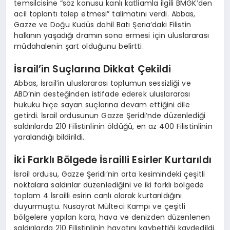
temsilcisine “söz konusu kanlı katliamla ilgili BMGK’den
acil toplantı talep etmesi” talimatını verdi. Abbas,
Gazze ve Doğu Kudüs dahil Batı Şeria’daki Filistin
halkının yaşadığı dramın sona ermesi için uluslararası
müdahalenin şart olduğunu belirtti.
İsrail’in Suçlarına Dikkat Çekildi
Abbas, İsrail’in uluslararası toplumun sessizliği ve
ABD’nin desteğinden istifade ederek uluslararası
hukuku hiçe sayan suçlarına devam ettiğini dile
getirdi. İsrail ordusunun Gazze Şeridi’nde düzenlediği
saldırılarda 210 Filistinlinin öldüğü, en az 400 Filistinlinin
yaralandığı bildirildi.
İki Farklı Bölgede İsrailli Esirler Kurtarıldı
İsrail ordusu, Gazze Şeridi’nin orta kesimindeki çeşitli
noktalara saldırılar düzenlediğini ve iki farklı bölgede
toplam 4 İsrailli esirin canlı olarak kurtarıldığını
duyurmuştu. Nusayrat Mülteci Kampı ve çeşitli
bölgelere yapılan kara, hava ve denizden düzenlenen
saldırılarda 210 Filistinlinin hayatını kaybettiği kaydedildi.