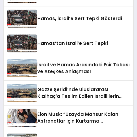
Hamas, İsrail’e Sert Tepki Gösterdi
Hamas’tan İsrail’e Sert Tepki
İsrail ve Hamas Arasındaki Esir Takası
ve Ateşkes Anlaşması
Gazze Şeridi’nde Uluslararası
Kızılhaç’a Teslim Edilen İsraillilerin
Cenazeleri İsrail’e Gönderiliyor
Elon Musk: “Uzayda Mahsur Kalan
Astronotlar İçin Kurtarma
Operasyonu Hazırlıkları Hızlandırılıyor”