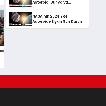
Asteroidi Dünya’ya
Çarpabilir mi?
NASA’nın 2024 YR4
Asteroide İlişkin Son Durumu
Raporu