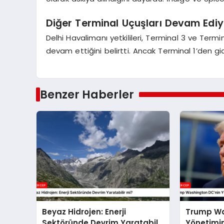
Diğer Terminal Uçuşları Devam Ediy
Delhi Havalimanı yetkilileri, Terminal 3 ve Ter
devam ettiğini belirtti. Ancak Terminal 1’den gi
Benzer Haberler
Beyaz Hidrojen: Enerji
Trump Wa
Sektöründe Devrim Yaratabilir
Yönetimini