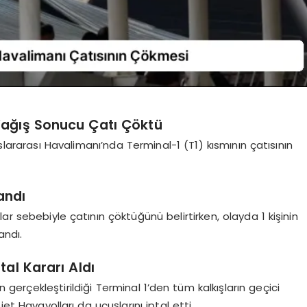
 Yağış Sonucu Çatı Çöktü
slararası Havalimanı’nda Terminal-1 (T1) kısmının çatısının
landı
ar sebebiyle çatının çöktüğünü belirtirken, olayda 1 kişinin
andı.
tal Kararı Aldı
ın gerçekleştirildiği Terminal 1’den tüm kalkışların geçici
et Havayolları da uçuşlarını iptal etti.