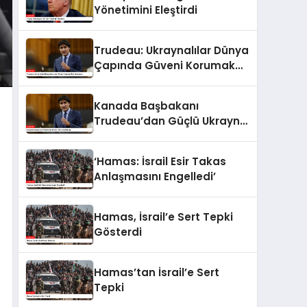
Yönetimini Eleştirdi
Trudeau: Ukraynalılar Dünya
Çapında Güveni Korumak
İçin Savaşıyor
Kanada Başbakanı
Trudeau’dan Güçlü Ukrayna
Mesajı
‘Hamas: İsrail Esir Takas
Anlaşmasını Engelledi’
Hamas, İsrail’e Sert Tepki
Gösterdi
Hamas’tan İsrail’e Sert
Tepki