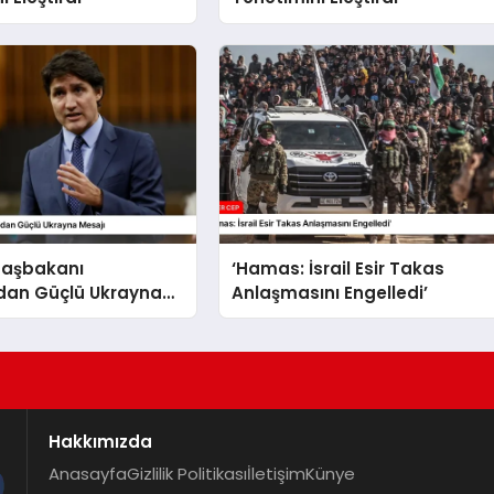
aşbakanı
‘Hamas: İsrail Esir Takas
dan Güçlü Ukrayna
Anlaşmasını Engelledi’
Hakkımızda
Anasayfa
Gizlilik Politikası
İletişim
Künye