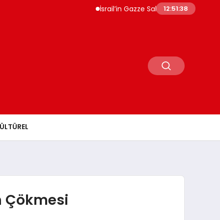
İsrail’in Gazze Saldırılarında Can Kaybı 73 Bi
12:51:39
ÜLTÜREL
ın Çökmesi