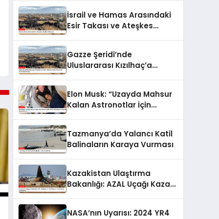
İsrail ve Hamas Arasındaki
Esir Takası ve Ateşkes
Anlaşması
Gazze Şeridi’nde
Uluslararası Kızılhaç’a
Teslim Edilen İsraillilerin
Cenazeleri İsrail’e
Elon Musk: “Uzayda Mahsur
Gönderiliyor
Kalan Astronotlar İçin
Kurtarma Operasyonu
Hazırlıkları Hızlandırılıyor”
Tazmanya’da Yalancı Katil
Balinaların Karaya Vurması
Kazakistan Ulaştırma
Bakanlığı: AZAL Uçağı Kazası
Nihai Raporu Aralık Ayında
Açıklanacak
NASA’nın Uyarısı: 2024 YR4