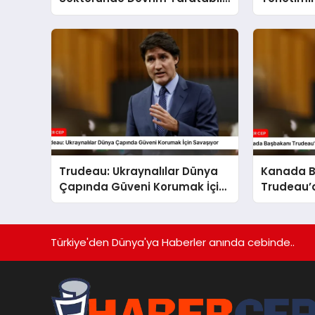
mi?
Trudeau: Ukraynalılar Dünya
Kanada B
Çapında Güveni Korumak İçin
Trudeau’
Savaşıyor
Mesajı
Türkiye'den Dünya'ya Haberler anında cebinde..