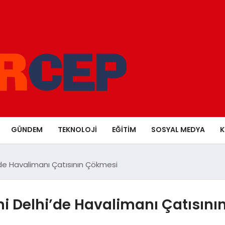
GÜNDEM
TEKNOLOJI
EĞITIM
SOSYAL MEDYA
K
’de Havalimanı Çatısının Çökmesi
ni Delhi’de Havalimanı Çatısın