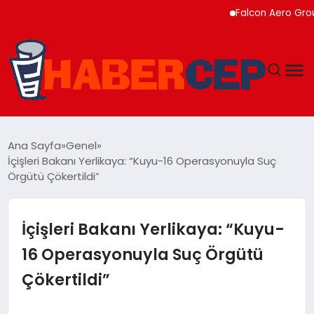
Falcon Aero Group, Kür
YAŞAM
Ana Sayfa
Genel
İçişleri Bakanı Yerlikaya: “Kuyu-16 Operasyonuyla Suç
GÜNDEM
Örgütü Çökertildi”
TEKNOLOJI
İçişleri Bakanı Yerlikaya: “Kuyu-
EĞITIM
16 Operasyonuyla Suç Örgütü
Çökertildi”
SOSYAL MEDYA