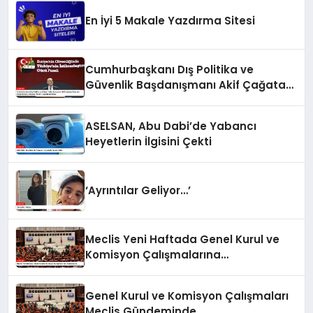
En İyi 5 Makale Yazdırma Sitesi
Cumhurbaşkanı Dış Politika ve
Güvenlik Başdanışmanı Akif Çağatay
Kılıç’tan Suriye Konulu Panelde
Önemli Değerlendirmeler
ASELSAN, Abu Dabi’de Yabancı
Heyetlerin İlgisini Çekti
‘Ayrıntılar Geliyor…’
Meclis Yeni Haftada Genel Kurul ve
Komisyon Çalışmalarına
Odaklanacak
Genel Kurul ve Komisyon Çalışmaları
Meclis Gündeminde