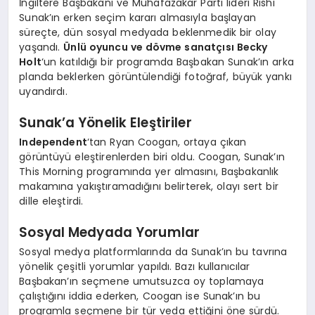
İngiltere Başbakanı ve Muhafazakar Parti lideri Rishi
Sunak’ın erken seçim kararı almasıyla başlayan
süreçte, dün sosyal medyada beklenmedik bir olay
yaşandı.
Ünlü oyuncu ve dövme sanatçısı Becky
Holt
‘un katıldığı bir programda Başbakan Sunak’ın arka
planda beklerken görüntülendiği fotoğraf, büyük yankı
uyandırdı.
Sunak’a Yönelik Eleştiriler
Independent
‘tan Ryan Coogan, ortaya çıkan
görüntüyü eleştirenlerden biri oldu. Coogan, Sunak’ın
This Morning programında yer almasını, Başbakanlık
makamına yakıştıramadığını belirterek, olayı sert bir
dille eleştirdi.
Sosyal Medyada Yorumlar
Sosyal medya platformlarında da Sunak’ın bu tavrına
yönelik çeşitli yorumlar yapıldı. Bazı kullanıcılar
Başbakan’ın seçmene umutsuzca oy toplamaya
çalıştığını iddia ederken, Coogan ise Sunak’ın bu
programla seçmene bir tür veda ettiğini öne sürdü.