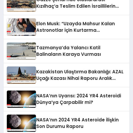
Kızılhaç’a Teslim Edilen İsraillilerin
Cenazeleri İsrail’e Gönderiliyor
Elon Musk: “Uzayda Mahsur Kalan
Astronotlar İçin Kurtarma
Operasyonu Hazırlıkları Hızlandırılıyor”
Tazmanya’da Yalancı Katil
Balinaların Karaya Vurması
Kazakistan Ulaştırma Bakanlığı: AZAL
Uçağı Kazası Nihai Raporu Aralık
Ayında Açıklanacak
NASA’nın Uyarısı: 2024 YR4 Asteroidi
Dünya’ya Çarpabilir mi?
NASA’nın 2024 YR4 Asteroide İlişkin
Son Durumu Raporu