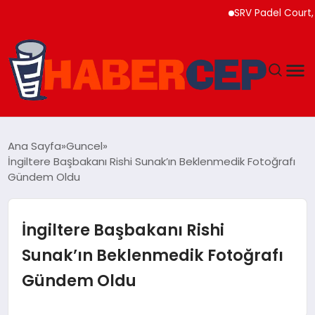
SRV Padel Court, 24 Ü
YAŞAM
Ana Sayfa
Guncel
İngiltere Başbakanı Rishi Sunak’ın Beklenmedik Fotoğrafı
GÜNDEM
Gündem Oldu
TEKNOLOJI
İngiltere Başbakanı Rishi
EĞITIM
Sunak’ın Beklenmedik Fotoğrafı
Gündem Oldu
SOSYAL MEDYA