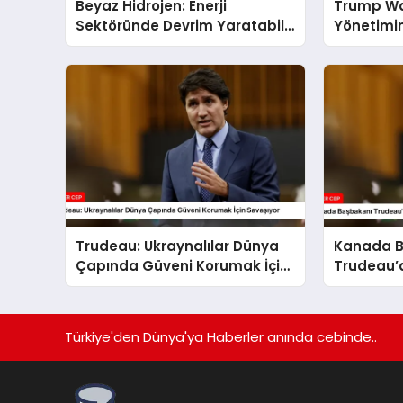
Beyaz Hidrojen: Enerji
Trump Wa
Sektöründe Devrim Yaratabilir
Yönetimini
mi?
Trudeau: Ukraynalılar Dünya
Kanada B
Çapında Güveni Korumak İçin
Trudeau’
Savaşıyor
Mesajı
Türkiye'den Dünya'ya Haberler anında cebinde..