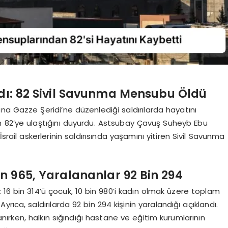
adı: 82 Sivil Savunma Mensubu Öldü
yana Gazze Şeridi’ne düzenlediği saldırılarda hayatını
n 82’ye ulaştığını duyurdu. Astsubay Çavuş Suheyb Ebu
ail askerlerinin saldırısında yaşamını yitiren Sivil Savunma
in 965, Yaralananlar 92 Bin 294
az 16 bin 314’ü çocuk, 10 bin 980’i kadın olmak üzere toplam
i. Ayrıca, saldırılarda 92 bin 294 kişinin yaralandığı açıklandı.
anırken, halkın sığındığı hastane ve eğitim kurumlarının