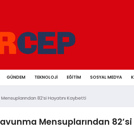
GÜNDEM
TEKNOLOJI
EĞITIM
SOSYAL MEDYA
K
ma Mensuplarından 82’si Hayatını Kaybetti
il Savunma Mensuplarından 82’si