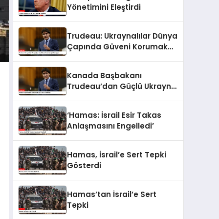
Yönetimini Eleştirdi
Trudeau: Ukraynalılar Dünya
Çapında Güveni Korumak
İçin Savaşıyor
Kanada Başbakanı
Trudeau’dan Güçlü Ukrayna
Mesajı
‘Hamas: İsrail Esir Takas
Anlaşmasını Engelledi’
Hamas, İsrail’e Sert Tepki
Gösterdi
Hamas’tan İsrail’e Sert
Tepki