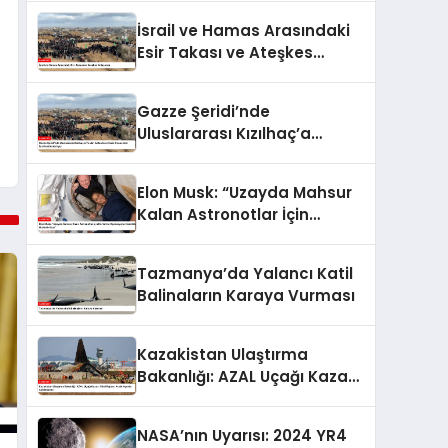
İsrail ve Hamas Arasındaki
Esir Takası ve Ateşkes
Anlaşması
Gazze Şeridi’nde
Uluslararası Kızılhaç’a
Teslim Edilen İsraillilerin
Cenazeleri İsrail’e
Elon Musk: “Uzayda Mahsur
Gönderiliyor
Kalan Astronotlar İçin
Kurtarma Operasyonu
Hazırlıkları Hızlandırılıyor”
Tazmanya’da Yalancı Katil
Balinaların Karaya Vurması
Kazakistan Ulaştırma
Bakanlığı: AZAL Uçağı Kazası
Nihai Raporu Aralık Ayında
Açıklanacak
NASA’nın Uyarısı: 2024 YR4