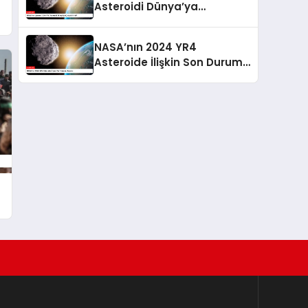
Asteroidi Dünya’ya
Çarpabilir mi?
NASA’nın 2024 YR4
Asteroide İlişkin Son Durumu
Raporu