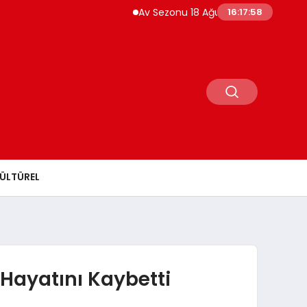
Av Sezonu 18 Ağustos’ta Açılıyor Yaban Dom
16:17:59
ÜLTÜREL
 Hayatını Kaybetti