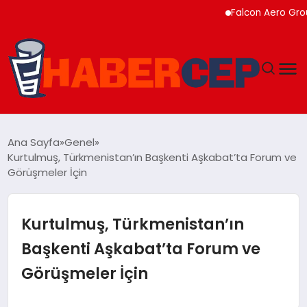
Falcon Aero Group, Kür
YAŞAM
Ana Sayfa
Genel
Kurtulmuş, Türkmenistan’ın Başkenti Aşkabat’ta Forum ve
GÜNDEM
Görüşmeler İçin
TEKNOLOJI
Kurtulmuş, Türkmenistan’ın
EĞITIM
Başkenti Aşkabat’ta Forum ve
Görüşmeler İçin
SOSYAL MEDYA