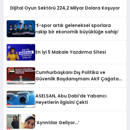
Dijital Oyun Sektörü 224,2 Milyar Dolara Koşuyor
‘E-spor artık geleneksel sporlara
rakip bir ekonomik büyüklüğe sahip’
En İyi 5 Makale Yazdırma Sitesi
Cumhurbaşkanı Dış Politika ve
Güvenlik Başdanışmanı Akif Çağatay
Kılıç’tan Suriye Konulu Panelde
Önemli Değerlendirmeler
ASELSAN, Abu Dabi’de Yabancı
Heyetlerin İlgisini Çekti
‘Ayrıntılar Geliyor…’