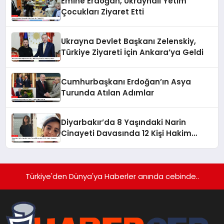
Emine Erdoğan, Ukraynalı Yetim
Çocukları Ziyaret Etti
Ukrayna Devlet Başkanı Zelenskiy,
Türkiye Ziyareti İçin Ankara’ya Geldi
Cumhurbaşkanı Erdoğan’ın Asya
Turunda Atılan Adımlar
Diyarbakır’da 8 Yaşındaki Narin
Cinayeti Davasında 12 Kişi Hakim
Karşısına Çıktı
Türkiye'den Dünya'ya Haberler anında cebinde..