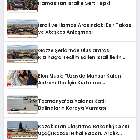
Hamas’tan İsrail’e Sert Tepki
İsrail ve Hamas Arasındaki Esir Takası
ve Ateşkes Anlaşması
Gazze Şeridi’nde Uluslararası
Kızılhaç’a Teslim Edilen İsraillilerin
Cenazeleri İsrail’e Gönderiliyor
Elon Musk: “Uzayda Mahsur Kalan
Astronotlar İçin Kurtarma
Operasyonu Hazırlıkları Hızlandırılıyor”
Tazmanya’da Yalancı Katil
Balinaların Karaya Vurması
Kazakistan Ulaştırma Bakanlığı: AZAL
Uçağı Kazası Nihai Raporu Aralık