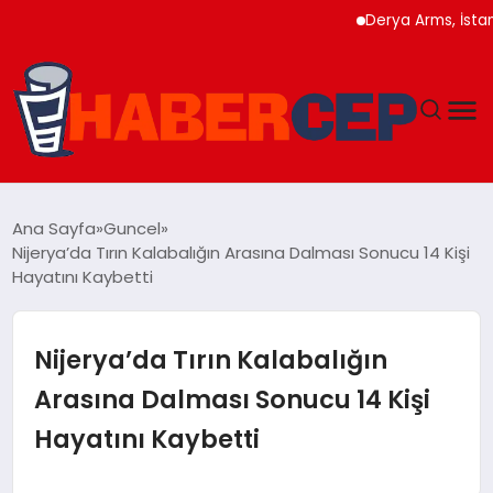
Derya Arms, İstanbul P
YAŞAM
Ana Sayfa
Guncel
Nijerya’da Tırın Kalabalığın Arasına Dalması Sonucu 14 Kişi
GÜNDEM
Hayatını Kaybetti
TEKNOLOJI
Nijerya’da Tırın Kalabalığın
EĞITIM
Arasına Dalması Sonucu 14 Kişi
Hayatını Kaybetti
SOSYAL MEDYA