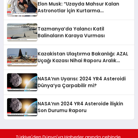
Elon Musk: “Uzayda Mahsur Kalan
Astronotlar İçin Kurtarma
Operasyonu Hazırlıkları Hızlandırılıyor”
Tazmanya’da Yalancı Katil
Balinaların Karaya Vurması
Kazakistan Ulaştırma Bakanlığı: AZAL
Uçağı Kazası Nihai Raporu Aralık
Ayında Açıklanacak
NASA’nın Uyarısı: 2024 YR4 Asteroidi
Dünya’ya Çarpabilir mi?
NASA’nın 2024 YR4 Asteroide İlişkin
Son Durumu Raporu
Türkiye'den Dünya'ya Haberler anında cebinde..