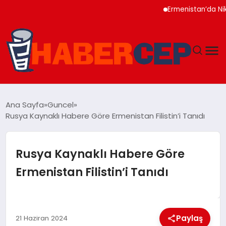
Ermenistan’da Nikol P
YAŞAM
Ana Sayfa
Guncel
Rusya Kaynaklı Habere Göre Ermenistan Filistin’i Tanıdı
GÜNDEM
TEKNOLOJI
Rusya Kaynaklı Habere Göre
Ermenistan Filistin’i Tanıdı
EĞITIM
SOSYAL MEDYA
Paylaş
21 Haziran 2024