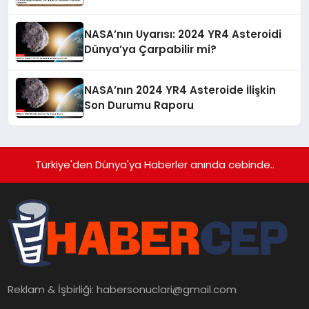
Ayında Açıklanacak
NASA’nın Uyarısı: 2024 YR4 Asteroidi
Dünya’ya Çarpabilir mi?
NASA’nın 2024 YR4 Asteroide İlişkin
Son Durumu Raporu
Türkiye'den Dünya'ya Haberler anında cebinde..
Reklam & İşbirliği:
habersonuclari@gmail.com