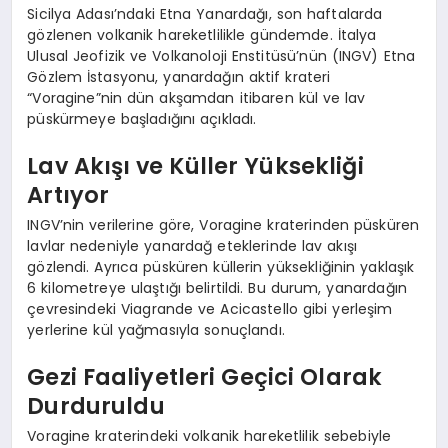
Sicilya Adası’ndaki Etna Yanardağı, son haftalarda
gözlenen volkanik hareketlilikle gündemde. İtalya
Ulusal Jeofizik ve Volkanoloji Enstitüsü’nün (INGV) Etna
Gözlem İstasyonu, yanardağın aktif krateri
“Voragine”nin dün akşamdan itibaren kül ve lav
püskürmeye başladığını açıkladı.
Lav Akışı ve Küller Yüksekliği
Artıyor
INGV’nin verilerine göre, Voragine kraterinden püsküren
lavlar nedeniyle yanardağ eteklerinde lav akışı
gözlendi. Ayrıca püsküren küllerin yüksekliğinin yaklaşık
6 kilometreye ulaştığı belirtildi. Bu durum, yanardağın
çevresindeki Viagrande ve Acicastello gibi yerleşim
yerlerine kül yağmasıyla sonuçlandı.
Gezi Faaliyetleri Geçici Olarak
Durduruldu
Voragine kraterindeki volkanik hareketlilik sebebiyle