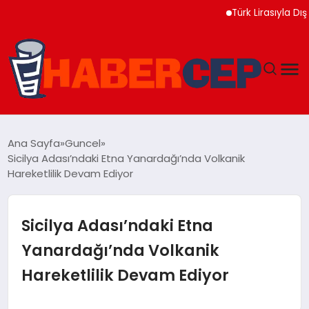
Türk Lirasıyla Dış Tica
YAŞAM
Ana Sayfa
Guncel
Sicilya Adası’ndaki Etna Yanardağı’nda Volkanik
GÜNDEM
Hareketlilik Devam Ediyor
TEKNOLOJI
Sicilya Adası’ndaki Etna
EĞITIM
Yanardağı’nda Volkanik
Hareketlilik Devam Ediyor
SOSYAL MEDYA