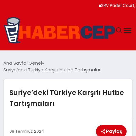
SRV Padel Court, 24 Ü
YAŞAM
Ana Sayfa
Genel
Suriye’deki Türkiye Karşıtı Hutbe Tartışmaları
GÜNDEM
TEKNOLOJI
Suriye’deki Türkiye Karşıtı Hutbe
Tartışmaları
EĞITIM
SOSYAL MEDYA
Paylaş
08 Temmuz 2024