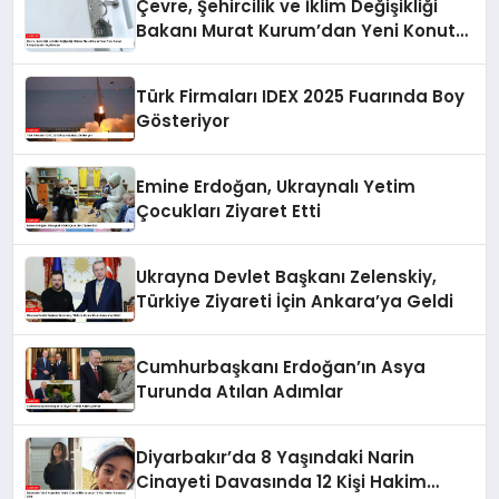
Çevre, Şehircilik ve İklim Değişikliği
Bakanı Murat Kurum’dan Yeni Konut
Kampanyaları Açıklaması
Türk Firmaları IDEX 2025 Fuarında Boy
Gösteriyor
Emine Erdoğan, Ukraynalı Yetim
Çocukları Ziyaret Etti
Ukrayna Devlet Başkanı Zelenskiy,
Türkiye Ziyareti İçin Ankara’ya Geldi
Cumhurbaşkanı Erdoğan’ın Asya
Turunda Atılan Adımlar
Diyarbakır’da 8 Yaşındaki Narin
Cinayeti Davasında 12 Kişi Hakim