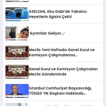
Kılıç’tan Suriye Konulu Panelde
Önemli Değerlendirmeler
ASELSAN, Abu Dabi’de Yabancı
Heyetlerin İlgisini Çekti
‘Ayrıntılar Geliyor…’
Meclis Yeni Haftada Genel Kurul ve
Komisyon Çalışmalarına
Odaklanacak
Genel Kurul ve Komisyon Çalışmaları
Meclis Gündeminde
İstanbul Cumhuriyet Başsavcılığı,
TÜSİAD YİK Başkanı Hakkında
Soruşturma Başlattı