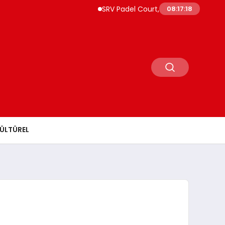
SRV Padel Court, 24 Ülkeye İhracat Yapan
08:17:19
ÜLTÜREL