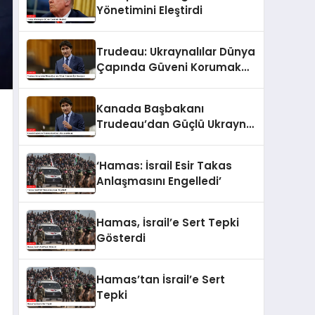
Yönetimini Eleştirdi
Trudeau: Ukraynalılar Dünya
Çapında Güveni Korumak
İçin Savaşıyor
Kanada Başbakanı
Trudeau’dan Güçlü Ukrayna
Mesajı
‘Hamas: İsrail Esir Takas
Anlaşmasını Engelledi’
Hamas, İsrail’e Sert Tepki
Gösterdi
Hamas’tan İsrail’e Sert
Tepki