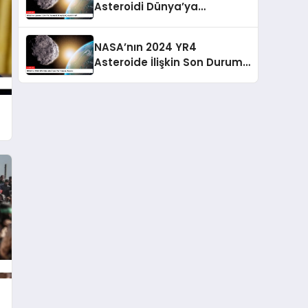
Asteroidi Dünya’ya
Çarpabilir mi?
NASA’nın 2024 YR4
Asteroide İlişkin Son Durumu
Raporu