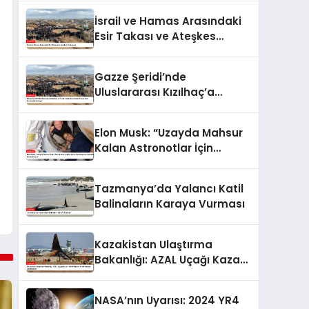
İsrail ve Hamas Arasındaki
Esir Takası ve Ateşkes
Anlaşması
Gazze Şeridi’nde
Uluslararası Kızılhaç’a
Teslim Edilen İsraillilerin
Cenazeleri İsrail’e
Elon Musk: “Uzayda Mahsur
Gönderiliyor
Kalan Astronotlar İçin
Kurtarma Operasyonu
Hazırlıkları Hızlandırılıyor”
Tazmanya’da Yalancı Katil
Balinaların Karaya Vurması
Kazakistan Ulaştırma
Bakanlığı: AZAL Uçağı Kazası
Nihai Raporu Aralık Ayında
Açıklanacak
NASA’nın Uyarısı: 2024 YR4