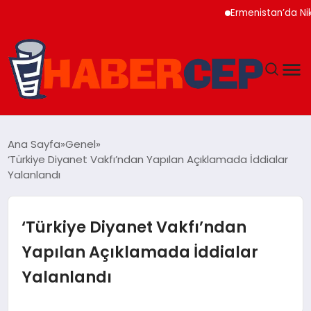
Ermenistan’da Nikol P
YAŞAM
Ana Sayfa
Genel
‘Türkiye Diyanet Vakfı’ndan Yapılan Açıklamada İddialar
GÜNDEM
Yalanlandı
TEKNOLOJI
‘Türkiye Diyanet Vakfı’ndan
EĞITIM
Yapılan Açıklamada İddialar
Yalanlandı
SOSYAL MEDYA