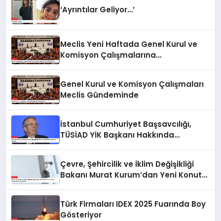
‘Ayrıntılar Geliyor…’
Meclis Yeni Haftada Genel Kurul ve
Komisyon Çalışmalarına
Odaklanacak
Genel Kurul ve Komisyon Çalışmaları
Meclis Gündeminde
İstanbul Cumhuriyet Başsavcılığı,
TÜSİAD YİK Başkanı Hakkında
Soruşturma Başlattı
Çevre, Şehircilik ve İklim Değişikliği
Bakanı Murat Kurum’dan Yeni Konut
Kampanyaları Açıklaması
Türk Firmaları IDEX 2025 Fuarında Boy
Gösteriyor