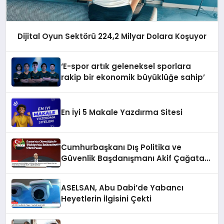
Dijital Oyun Sektörü 224,2 Milyar Dolara Koşuyor
‘E-spor artık geleneksel sporlara
rakip bir ekonomik büyüklüğe sahip’
En İyi 5 Makale Yazdırma Sitesi
Cumhurbaşkanı Dış Politika ve
Güvenlik Başdanışmanı Akif Çağatay
Kılıç’tan Suriye Konulu Panelde
Önemli Değerlendirmeler
ASELSAN, Abu Dabi’de Yabancı
Heyetlerin İlgisini Çekti