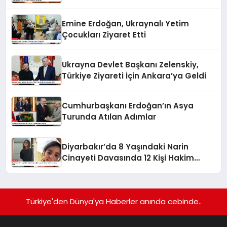
Emine Erdoğan, Ukraynalı Yetim
Çocukları Ziyaret Etti
Ukrayna Devlet Başkanı Zelenskiy,
Türkiye Ziyareti İçin Ankara’ya Geldi
Cumhurbaşkanı Erdoğan’ın Asya
Turunda Atılan Adımlar
Diyarbakır’da 8 Yaşındaki Narin
Cinayeti Davasında 12 Kişi Hakim
Karşısına Çıktı
Türkiye'den Dünya'ya Haberler anında cebinde..