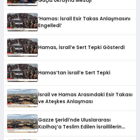
Güçlü Ukrayna Mesajı
‘Hamas: İsrail Esir Takas Anlaşmasını
Engelledi’
Hamas, İsrail’e Sert Tepki Gösterdi
Hamas’tan İsrail’e Sert Tepki
İsrail ve Hamas Arasındaki Esir Takası
ve Ateşkes Anlaşması
Gazze Şeridi’nde Uluslararası
Kızılhaç’a Teslim Edilen İsraillilerin
Cenazeleri İsrail’e Gönderiliyor