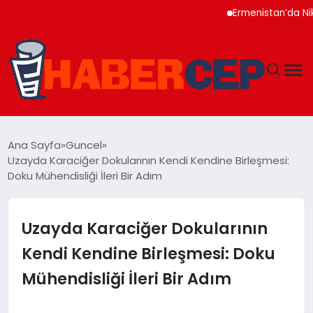
Ermenistan’da Nikol P
YAŞAM
Ana Sayfa
Guncel
Uzayda Karaciğer Dokularının Kendi Kendine Birleşmesi:
GÜNDEM
Doku Mühendisliği İleri Bir Adım
TEKNOLOJI
Uzayda Karaciğer Dokularının
EĞITIM
Kendi Kendine Birleşmesi: Doku
Mühendisliği İleri Bir Adım
SOSYAL MEDYA