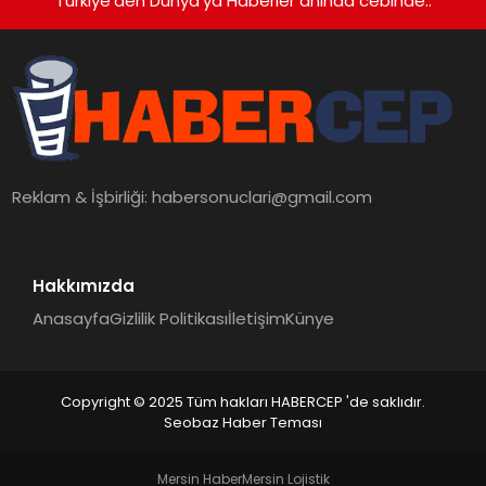
Türkiye'den Dünya'ya Haberler anında cebinde..
Reklam & İşbirliği:
habersonuclari@gmail.com
Hakkımızda
Anasayfa
Gizlilik Politikası
İletişim
Künye
Copyright © 2025 Tüm hakları HABERCEP 'de saklıdır.
Seobaz Haber Teması
Mersin Haber
Mersin Lojistik