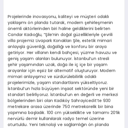
Projelerinde inovasyonu, kaliteyi ve müşteri odaklı
yaklaşımı ön planda tutarak, modern şehirleşmenin
önemli aktörlerinden biri haline geldiklerini belirten
Candar Kadıoğlu, “Şile’nin doğal güzellikleriyle çevrili
villa projemiz Livapark Konakları Şile, estetik mimari
anlayışla güvenliği, doğallığı ve konforu bir araya
getiriyor. Her villanın kendi bahçesi, yüzme havuzu ve
geniş yaşam alanları bulunuyor. İstanbul’un stresli
şehir yaşamından uzak, doğa ile iç içe bir yaşam
arayanlar için eşsiz bir alternatif oluşturuyor. Modern
mimari anlayışımız ve sürdürülebilirlik odaklı
projelerimizle, yaşam standartlarını yükseltiyoruz.
İstanbul’un hızla büyüyen inşaat sektöründe yeni bir
standart belirliyoruz. İstanbul’un en değerli ve merkezi
bölgelerinden biri olan Kadıköy Sahrayicedit’te 930
metrekare arasa üzerinde 750 metrekarelik bir bina
yapımına başladık. 100 cm yükseklikte ve tamamı 20’lik
nervürlü demir kullanılarak radyo temel üzerine
oturtuldu. Yeni teknoloji ve sağlamlığın ön planda