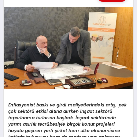
KÜLTÜREL
Enflasyonist baskı ve girdi maliyetlerindeki artış, pek
çok sekt
ö
rü etkisi altı
na al
ı
rken in
şaat sekt
ö
rü
toparlanma turlarına başladı. İnşaat sekt
ö
ründe
yarı
m as
ırlık tecrübesiyle birçok konut projeleri
hayata geçiren yerli şirket
hem
ülke ekonomisine
katkıda bulunuyor hem de modern yapı anlayışını