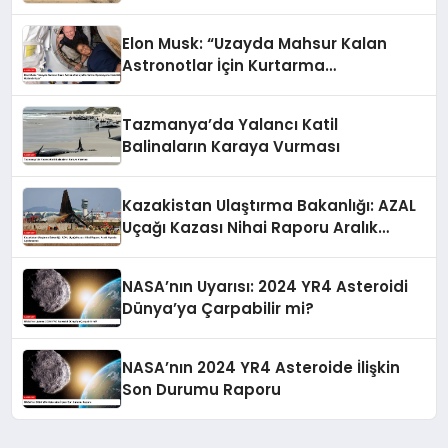
Cenazeleri İsrail’e Gönderiliyor
Elon Musk: “Uzayda Mahsur Kalan
Astronotlar İçin Kurtarma
Operasyonu Hazırlıkları Hızlandırılıyor”
Tazmanya’da Yalancı Katil
Balinaların Karaya Vurması
Kazakistan Ulaştırma Bakanlığı: AZAL
Uçağı Kazası Nihai Raporu Aralık
Ayında Açıklanacak
NASA’nın Uyarısı: 2024 YR4 Asteroidi
Dünya’ya Çarpabilir mi?
NASA’nın 2024 YR4 Asteroide İlişkin
Son Durumu Raporu