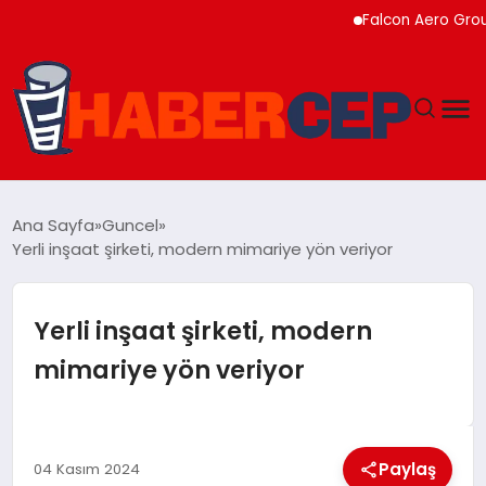
Falcon Aero Group, Küresel
YAŞAM
Ana Sayfa
Guncel
Yerli inşaat şirketi, modern mimariye yön veriyor
GÜNDEM
TEKNOLOJI
Yerli inşaat şirketi, modern
mimariye yön veriyor
EĞITIM
SOSYAL MEDYA
Paylaş
04 Kasım 2024